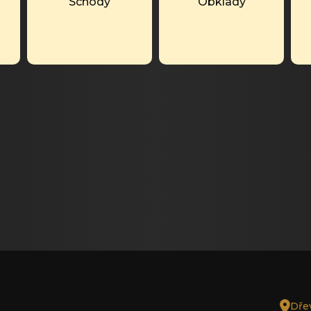
Schody
Obklady
Dřev